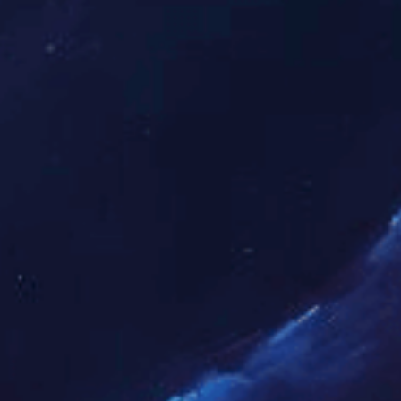
..
[2020/12/24]
..
[2020/04/13]
..
[2020/03/05]