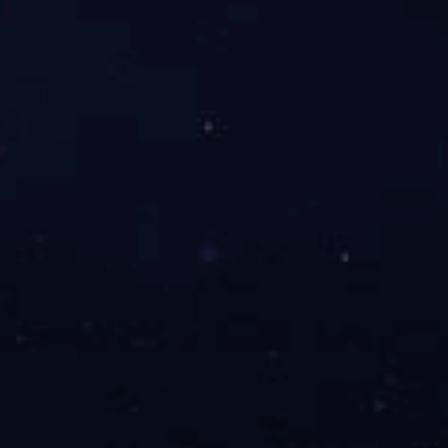
联系我们
地址：上海崇明堡镇江边北路435号
阀
邮箱：shqgfm@139.com
阀
400-0700-665
阀