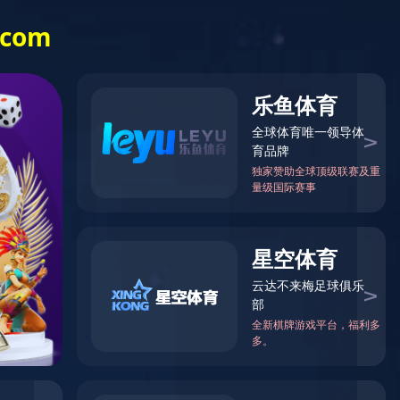
shqgfm@139.com
EN
050777
二维码
中心
市场营销
企业资质
服务中心
联系我们