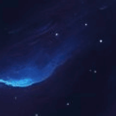
不锈钢球阀被广泛的应用在石油炼制、长输管线、化工、造
新能源应用领域阀门
全球面临能源缺乏问题，加之中国正处于工业化、城市化进
奇高集团品牌故事
九州（中国）隶属奇高集团，是一家集阀门研发，制造，销
祝贺奇高阀门成功入网中国华电集团
2015年5月1日，九州（中国）（http://www.vastu