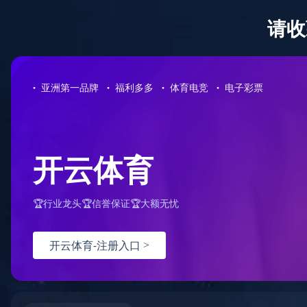
欢迎您来到奇高阀门官方网站,我们是您值得信赖的合作伙伴!