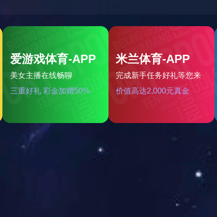
轻便，体积小，可以做成很大口径，密封可靠，结构 简单，维修方便，..
在流体输送系统中有着重要的作用。且随着产品的不断发展，其在平时的..
能关闭严密。完全平等的阀体内腔为介质提供了阻力很小、直通的流道。球.