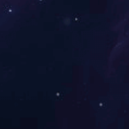
圣诞之际，九州（中国）-包头办事处隆重开业
北京时间2014年12月25日上午，奇高阀门业务经理YE先
阀门外漏的主要原因
阀门泄漏分内漏和外漏两种，内漏主要影响阀门的功能，外
奇高阀门发展路上面临的难题
阀门作为各个行业应用广泛的产品，由于需求量不断增加，
奇高阀门主营阀门类型