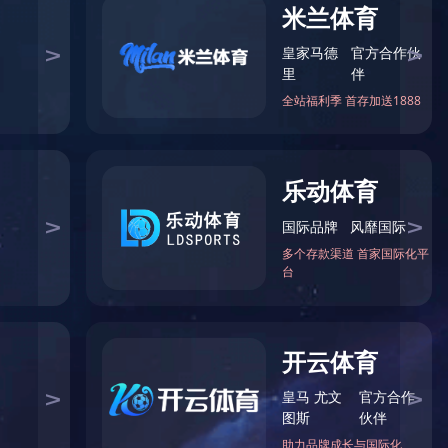
首页
>
产品中心
>
放料阀
截止阀
止回阀
刀闸阀
安全阀
针型阀
柱塞阀
铜阀门
补偿器
氨用阀门
冶金阀门
衬氟阀门
低温阀门