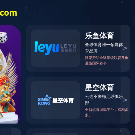
shqgfm@139.com
EN
050777
二维码
中心
市场营销
企业资质
服务中心
联系我们