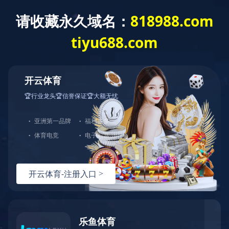
首页
>
产品中心
产品分类
快装液冷调节阀
HGS07-126法兰视盅 视镜