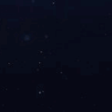
切断阀
更多...
联系我们
地址：上海崇明堡镇江边北路435号
邮箱：shqgfm@139.com
400-0700-665
更多联系方式
Copyright © 2021 九州（中国） 版权所有
沪ICP备12009021号
主营
产品：新能源阀门、半导体阀门
技术支持：联欣科技
沪公网安备 31023002000071号
安博官方网页版
|
星空官方网页版
|
沙巴官方版网站登录入口
|
九州官方网站
|
安博体育平台官方网站
|
万象城
|
乐竞官方版网站登录入口
|
半岛平台网站登录入口
|
乐竞官网登录入口
|
首页
产品
电话
联系