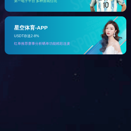
新闻资讯
产品中心
市场营销
企业资质
服务中心
联系我们
产品中心
新能源阀门
截止阀
半导体阀门
止回阀
氢能源阀门
刀闸阀
球阀
安全阀
闸阀
减压阀
蝶阀
疏水阀
调节阀
旋塞阀