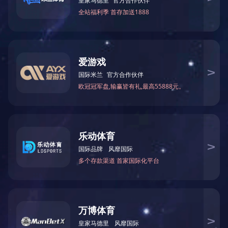
流量计
高温通风蝶阀
管道式防堵料装置、刮料装置
不锈钢星型卸料器