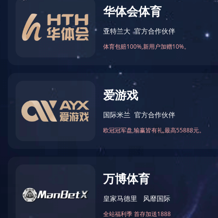
新能源阀门
半导体阀门
氢能源阀
减压阀
疏水阀
旋塞阀
水力控制阀
电动二通阀
真空阀
电站阀门
其他阀门
进口阀门
针型阀
CJ123H多功能针型阀
J43W/H法兰针型阀
FJ61W承插焊针型阀