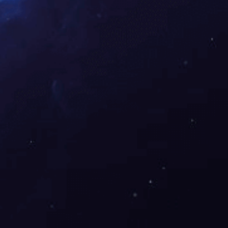
4W/H卡套角式针型阀
J91W/H卡套式针型阀