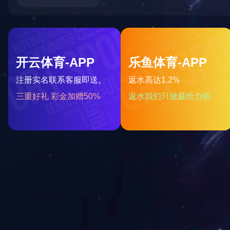
J23W外螺纹针型阀
C
GMJ14F/H高密封取样阀
J49W/H压力计针型阀
J19W/H压力表三通针型阀
JJM8节流式针型阀
JJM1压力表针型阀
J21W压力表针型阀
GM
J94W/H卡套角式针型阀